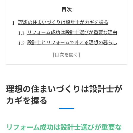
目次
理想の住まいづくりは設計士がカギを握る
リフォーム成功は設計士選びが重要な理由
設計士とリフォームで叶える理想の暮らし
方
リフォーム計画で設計士が果たす役割とは
一級建築士が提案する安心リフォーム術
リフォーム前に知るべき設計士との連携法
理想の住まいづくりは設計士が
千葉県で実現する安心リフォームの秘訣
カギを握る
千葉県でリフォームを成功させる設計士の
選び方
安心できるリフォームのための設計士活用
リフォーム成功は設計士選びが重要な
法