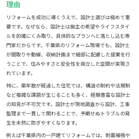
理由
リフォームに強い設計士事務所の見極めポ
イント
リフォームを成功に導くうえで、設計士選びは極めて重
要です。なぜなら、設計士は施主の希望やライフスタイ
千葉県で評判の高いリフォーム設計士の特
ルを的確にくみ取り、具体的なプランへと落とし込む専
徴
門家だからです。千葉県のリフォーム現場でも、設計士
リフォーム実例から学ぶ安心の住まいづく
が間取りや動線、収納計画まで細部に配慮した提案を行
り
うことで、住みやすさと安全性を両立した空間が実現さ
一級建築士が提案する快適空間の作り方
れています。
一級建築士と創る快適リフォーム空間づく
特に、築年数が経過した住宅では、構造の制約や法規制
り
など複雑な課題が生じることも多く、経験豊富な設計士
リフォームで実現する理想の空間配置術
の知見が不可欠です。設計士が現地調査から設計、工事
設計士によるリフォームプランの工夫とは
監理まで一貫して関わることで、予期せぬトラブルの発
快適な住まいを生むリフォームのポイント
生を未然に防ぎやすくなります。
一級建築士がこだわるリフォーム設計の極
例えば千葉県内の一戸建てリフォームでは、耐震補強や
意