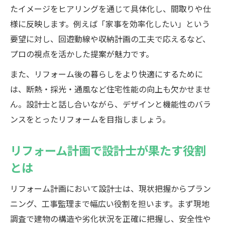
リフォームの成功事例から得るヒント
たイメージをヒアリングを通じて具体化し、間取りや仕
設計士と築く安心リフォームの実践法
様に反映します。例えば「家事を効率化したい」という
要望に対し、回遊動線や収納計画の工夫で応えるなど、
あなたの理想をかなえるリフォーム成功ガイド
プロの視点を活かした提案が魅力です。
リフォームで理想の住まいを実現する流れ
また、リフォーム後の暮らしをより快適にするために
設計士と二人三脚で進めるリフォーム術
は、断熱・採光・通風など住宅性能の向上も欠かせませ
リフォーム成功へ導く設計士のアドバイス
ん。設計士と話し合いながら、デザインと機能性のバラ
失敗しないリフォーム計画の進め方
ンスをとったリフォームを目指しましょう。
理想のリフォーム実現に必要な準備とは
リフォーム計画で設計士が果たす役割
とは
リフォーム計画において設計士は、現状把握からプラン
ニング、工事監理まで幅広い役割を担います。まず現地
調査で建物の構造や劣化状況を正確に把握し、安全性や