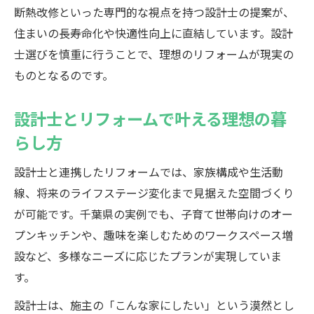
断熱改修といった専門的な視点を持つ設計士の提案が、
デザインと機能を両立する住まいの再生術
住まいの長寿命化や快適性向上に直結しています。設計
リフォームで叶えるデザインと機能の両立
士選びを慎重に行うことで、理想のリフォームが現実の
法
ものとなるのです。
設計士が提案するリフォームの再生アイデ
ア
設計士とリフォームで叶える理想の暮
デザイン重視のリフォーム設計士選びのコ
らし方
ツ
設計士と連携したリフォームでは、家族構成や生活動
リフォーム事例に学ぶ美しさと使いやすさ
線、将来のライフステージ変化まで見据えた空間づくり
設計士と共に進める住まい再生の流れ
が可能です。千葉県の実例でも、子育て世帯向けのオー
信頼できる設計士と実例から学ぶ家づくり
プンキッチンや、趣味を楽しむためのワークスペース増
リフォーム実例で学ぶ設計士選びの基準
設など、多様なニーズに応じたプランが実現していま
信頼される設計士のリフォーム対応力とは
す。
実例にみるリフォーム設計士の提案力
設計士は、施主の「こんな家にしたい」という漠然とし