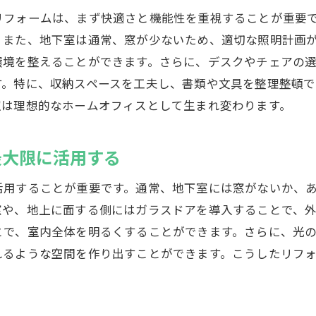
地下室を収益性のある賃貸スペースに変える
リフォームは、まず快適さと機能性を重視することが重要
また、地下室は通常、窓が少ないため、適切な照明計画が
地下室の改装で家全体のデザイン性を向上
環境を整えることができます。さらに、デスクやチェアの
地下室をエネルギー効率の良い空間にする方法
す。特に、収納スペースを工夫し、書類や文具を整理整頓
リフォームで地下室を高級感あふれるスペースに
室は理想的なホームオフィスとして生まれ変わります。
最大限に活用する
活用することが重要です。通常、地下室には窓がないか、
窓や、地上に面する側にはガラスドアを導入することで、
とで、室内全体を明るくすることができます。さらに、光
れるような空間を作り出すことができます。こうしたリフ