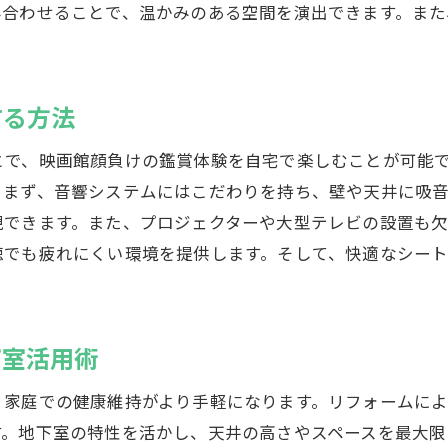
地下室にパーソナルスペースを確保する方法
み合わせることで、温かみのある空間を演出できます。また
味を満喫できる地下室リフォームのデザインアイデア
アートスタジオとしての地下室リフォーム
音楽スタジオを地下室に設置するコツ
する方法
地下室をDIY作業場に変えるリフォームプラン
とで、映画館顔負けの鑑賞体験を自宅で楽しむことが可能
カスタムバーを地下室に作る方法
。まず、音響システムにはこだわりを持ち、壁や天井に吸
地下室をペットフレンドリーな空間に
現できます。また、プロジェクターや大型テレビの設置も
リフォームで地下室をクリエイティブスペースに
聴でも疲れにくい環境を提供します。そして、快適なシー
ストルームにも最適な地下室リフォームの秘訣
地下室を快適なゲストルームにするための基本
リフォームで地下室にプライベートバスルームを追加
下室活用術
地下室ゲストルームのための収納アイデア
、家庭での健康維持がより手軽になります。リフォームによ
空間を広く見せるための地下室デザインテクニック
す。地下室の特性を活かし、天井の高さやスペースを最大限