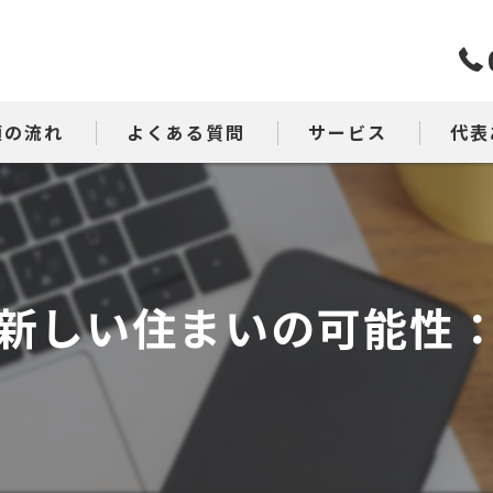
頼の流れ
よくある質問
サービス
代表
原状回復工事
壁紙
新しい住まいの可能性
床
リビング
見積り