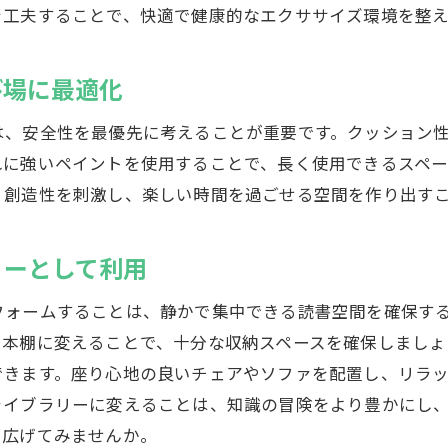
地下室をゲスト用スイートにリフォームする方法
を工夫することで、快適で健康的なエクササイズ環境を整
リフォームで地下室をゲストに優しい空間に
フォームで地下室を多機能スペースに変えるポイント
び場に最適化
地下室をリビング兼ワークスペースにする方法
は、安全性を最優先に考えることが重要です。クッション
リフォームで地下室をファミリーエンターテインメント
れに強いペイントを使用することで、長く使用できるスペー
地下室をイベントスペースとして活用
、創造性を刺激し、楽しい時間を過ごせる空間を作り出す
地下室を収納と娯楽空間に組み合わせるテクニック
多目的スペースとしての地下室リフォームの秘訣
リーとして利用
地下室をホームジムとオフィスの両方に利用
フォームすることは、静かで集中できる読書空間を確保す
下室リフォームで実現するスタイリッシュな空間作り
本棚に変えることで、十分な収納スペースを確保しましょ
リフォームで地下室にモダンな内装を取り入れる
できます。座り心地の良いチェアやソファを配置し、リラ
地下室を洗練されたデザイン空間に変える方法
ライブラリーに変えることは、知識の冒険をより豊かにし
スタイリッシュな照明で地下室を明るくする
を広げてみませんか。