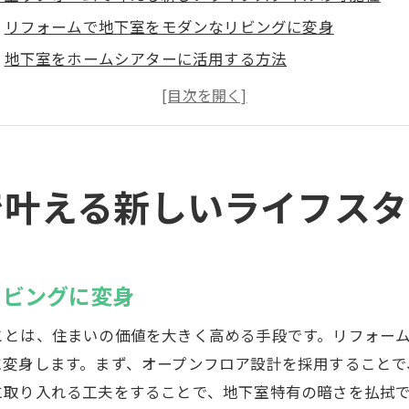
リフォームで地下室をモダンなリビングに変身
地下室をホームシアターに活用する方法
フィットネスルームとしての地下室活用術
リフォームで地下室を子供の遊び場に最適化
地下室をプライベートライブラリーとして利用
リフォームで地下室をオフィススペースに改造
で叶える新しいライフスタ
フォームで地下室を快適なワークスペースに変える方法
地下室をホームオフィスとして再設計するポイント
リフォームで地下室の自然光を最大限に活用する
リビングに変身
防音対策で地下室を集中できる空間に
ことは、住まいの価値を大きく高める手段です。リフォー
地下室オフィスのための効率的な収納アイデア
に変身します。まず、オープンフロア設計を採用することで
快適な作業環境を作るための空調システムの選び方
に取り入れる工夫をすることで、地下室特有の暗さを払拭